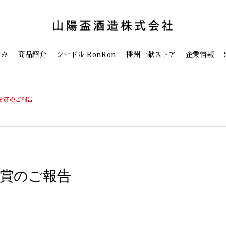
歩み
商品紹介
シードル RonRon
播州一献ストア
企業情報
 受賞のご報告
 受賞のご報告