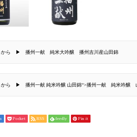
らから ▶
播州一献 純米大吟醸 播州吉川産山田錦
らから ▶
播州一献 純米吟醸 山田錦
“>播州一献 純米吟醸 
a
Pocket
RSS
feedly
Pin it