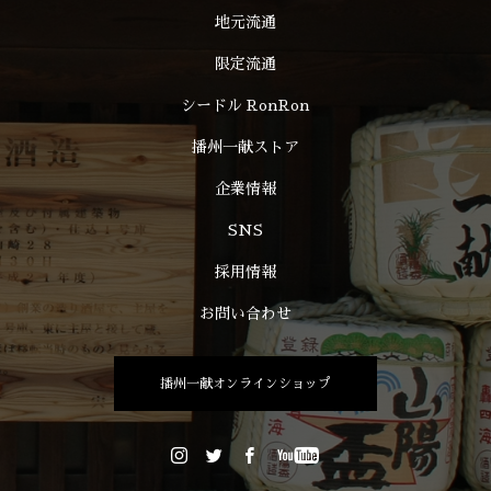
地元流通
限定流通
シードル RonRon
播州一献ストア
企業情報
SNS
採用情報
お問い合わせ
播州一献オンラインショップ