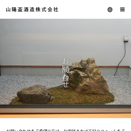
お
い
わ
せ